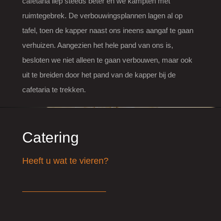
cafetaria liep steeds beter en we kampten met
SFEERIMPRESSIE
ruimtegebrek. De verbouwingsplannen lagen al op
tafel, toen de kapper naast ons ineens aangaf te gaan
verhuizen. Aangezien het hele pand van ons is,
CONTACT
besloten we niet alleen te gaan verbouwen, maar ook
uit te breiden door het pand van de kapper bij de
cafetaria te trekken.
Catering
Heeft u wat te vieren?