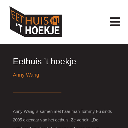
Ga
naar
inhoud
Tog
Nav
HOME
Eethuis ’t hoekje
OVER ONS
Anny Wang
BESTELLEN
Anny Wang is samen met haar man Tommy Fu sinds
SPECIALS
2005 eigenaar van het eethuis. Ze vertelt: ,,De